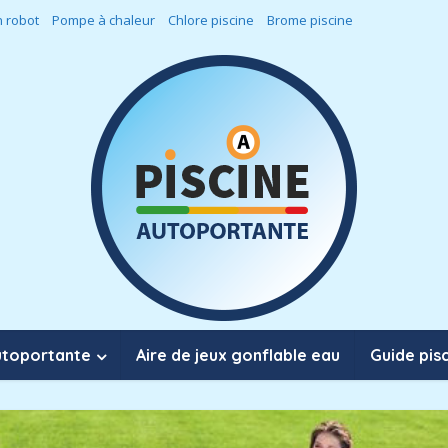
 robot
Pompe à chaleur
Chlore piscine
Brome piscine
utoportante
Aire de jeux gonflable eau
Guide pis