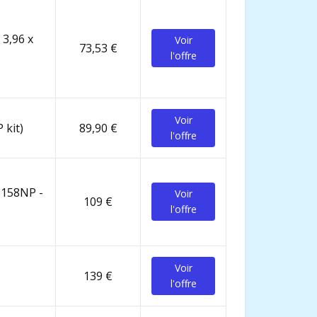
 3,96 x
Voir
73,53 €
l'offre
Voir
 kit)
89,90 €
l'offre
28158NP -
Voir
109 €
l'offre
Voir
139 €
l'offre