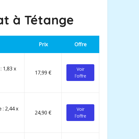
at à
Tétange
Prix
Offre
: 1,83 x
Voir
17,99 €
l'offre
 : 2,44 x
Voir
24,90 €
l'offre