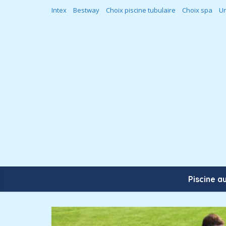
Intex
Bestway
Choix piscine tubulaire
Choix spa
Un
Piscine a