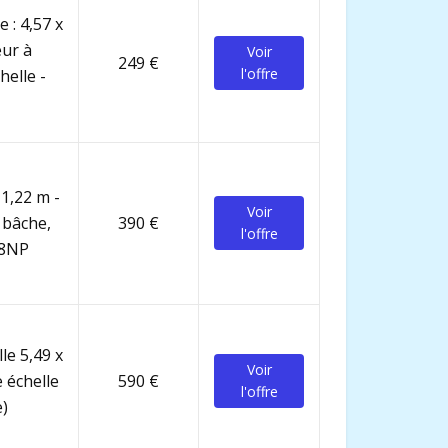
 : 4,57 x
eur à
Voir
249 €
l'offre
helle -
 1,22 m -
Voir
 bâche,
390 €
l'offre
68NP
le 5,49 x
Voir
 échelle
590 €
l'offre
e)