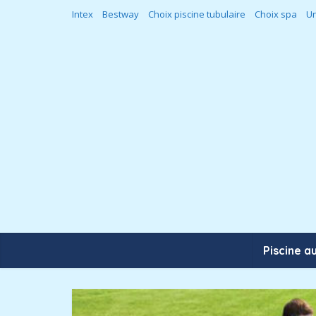
Intex
Bestway
Choix piscine tubulaire
Choix spa
Un
Piscine a