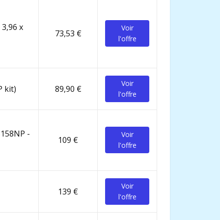
 3,96 x
Voir
73,53 €
l'offre
Voir
 kit)
89,90 €
l'offre
28158NP -
Voir
109 €
l'offre
Voir
139 €
l'offre