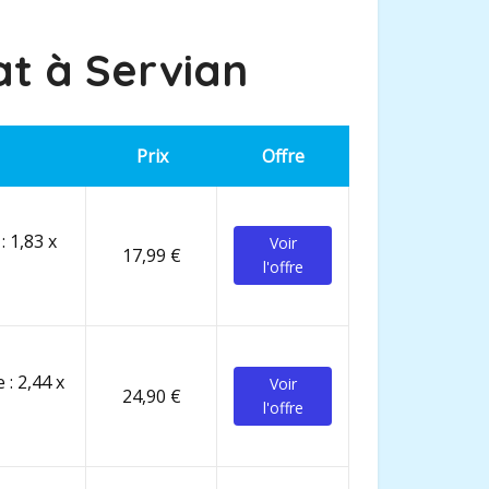
at à
Servian
Prix
Offre
: 1,83 x
Voir
17,99 €
l'offre
 : 2,44 x
Voir
24,90 €
l'offre