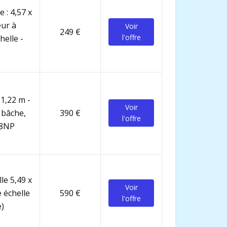
 : 4,57 x
eur à
Voir
249 €
l'offre
helle -
 1,22 m -
Voir
 bâche,
390 €
l'offre
68NP
le 5,49 x
Voir
 échelle
590 €
l'offre
e)