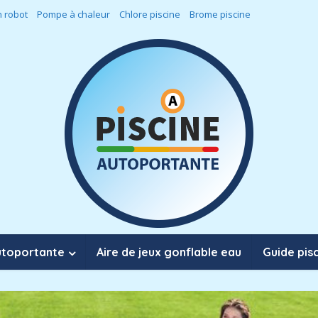
 robot
Pompe à chaleur
Chlore piscine
Brome piscine
utoportante
Aire de jeux gonflable eau
Guide pis