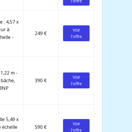
l'offre
 : 4,57 x
eur à
Voir
249 €
l'offre
helle -
 1,22 m -
Voir
 bâche,
390 €
l'offre
68NP
le 5,49 x
Voir
 échelle
590 €
l'offre