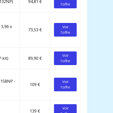
8132NP)
94,81 €
l'offre
 3,96 x
Voir
73,53 €
l'offre
Voir
 kit)
89,90 €
l'offre
28158NP -
Voir
109 €
l'offre
Voir
139 €