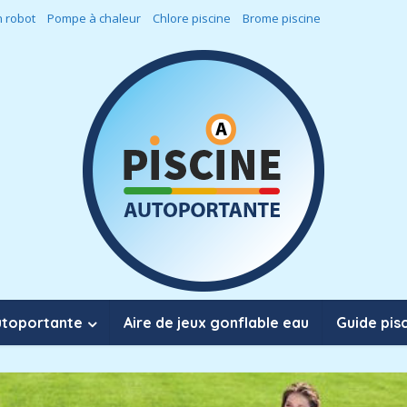
 robot
Pompe à chaleur
Chlore piscine
Brome piscine
utoportante
Aire de jeux gonflable eau
Guide pis