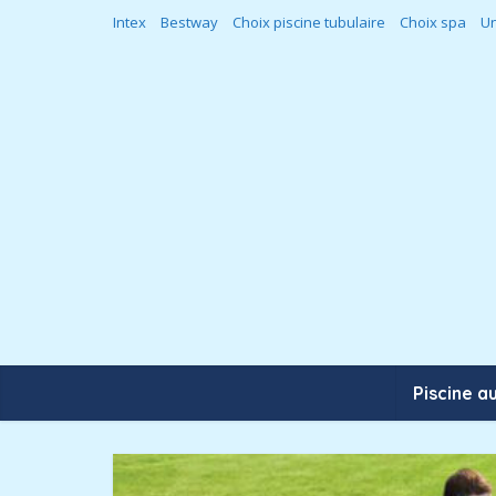
Intex
Bestway
Choix piscine tubulaire
Choix spa
Un
Piscine a