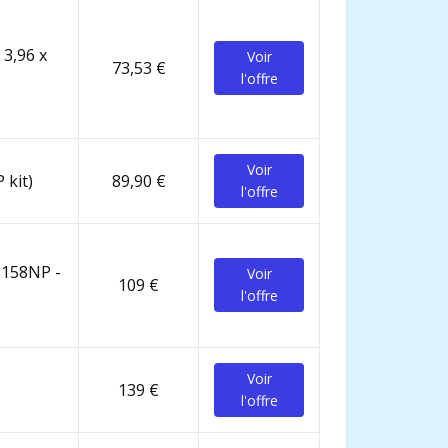
 3,96 x
Voir
73,53 €
l'offre
Voir
 kit)
89,90 €
l'offre
28158NP -
Voir
109 €
l'offre
Voir
139 €
l'offre