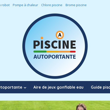
 robot
Pompe à chaleur
Chlore piscine
Brome piscine
utoportante
Aire de jeux gonflable eau
Guide pis