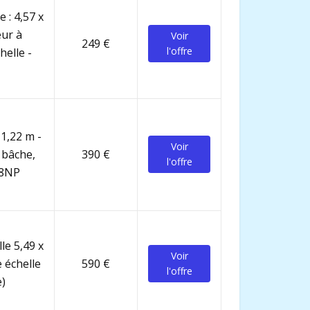
 : 4,57 x
eur à
Voir
249 €
l'offre
helle -
 1,22 m -
Voir
 bâche,
390 €
l'offre
68NP
le 5,49 x
Voir
 échelle
590 €
l'offre
e)