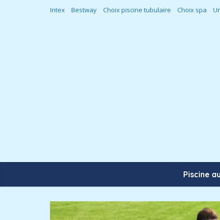
Intex
Bestway
Choix piscine tubulaire
Choix spa
Un
Piscine a