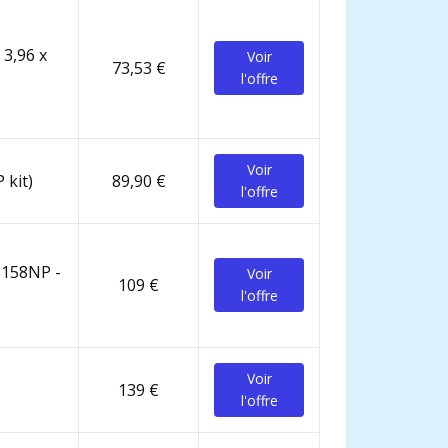
 3,96 x
Voir
73,53 €
l'offre
Voir
 kit)
89,90 €
l'offre
28158NP -
Voir
109 €
l'offre
Voir
139 €
l'offre