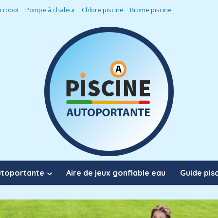
 robot
Pompe à chaleur
Chlore piscine
Brome piscine
utoportante
Aire de jeux gonflable eau
Guide pis