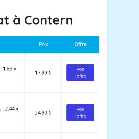
at à
Contern
Prix
Offre
: 1,83 x
Voir
17,99 €
l'offre
 : 2,44 x
Voir
24,90 €
l'offre