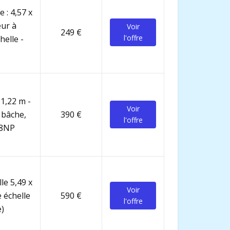
 : 4,57 x
eur à
Voir
249 €
l'offre
helle -
 1,22 m -
Voir
 bâche,
390 €
l'offre
68NP
le 5,49 x
Voir
 échelle
590 €
l'offre
e)