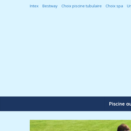
Intex
Bestway
Choix piscine tubulaire
Choix spa
Un
Piscine a