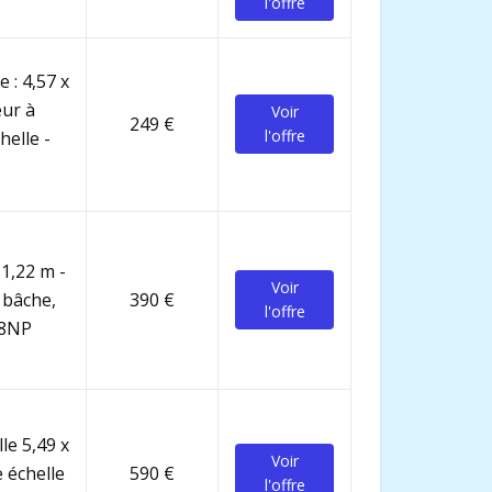
l'offre
 : 4,57 x
eur à
Voir
249 €
l'offre
helle -
 1,22 m -
Voir
 bâche,
390 €
l'offre
68NP
le 5,49 x
Voir
 échelle
590 €
l'offre