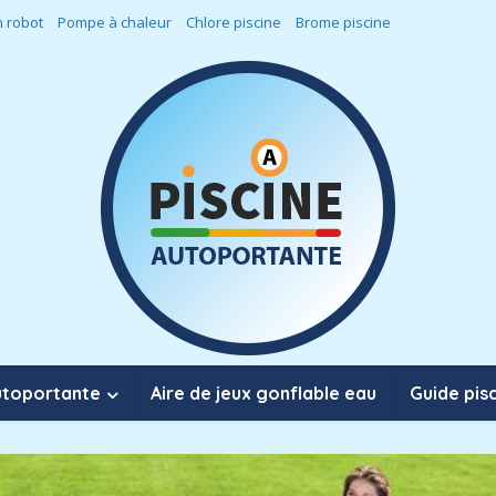
 robot
Pompe à chaleur
Chlore piscine
Brome piscine
utoportante
Aire de jeux gonflable eau
Guide pis