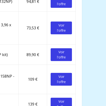
8132NP)
94,81 €
l'offre
 3,96 x
Voir
73,53 €
l'offre
Voir
 kit)
89,90 €
l'offre
28158NP -
Voir
109 €
l'offre
Voir
139 €