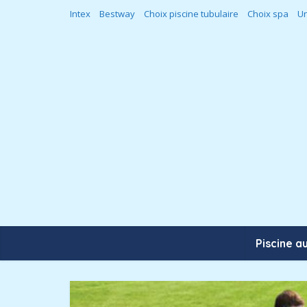
Intex
Bestway
Choix piscine tubulaire
Choix spa
Un
Piscine a