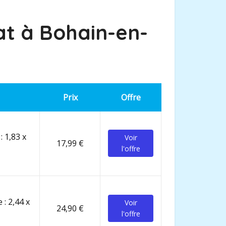
at à
Bohain-en-
Prix
Offre
: 1,83 x
Voir
17,99 €
l'offre
 : 2,44 x
Voir
24,90 €
l'offre